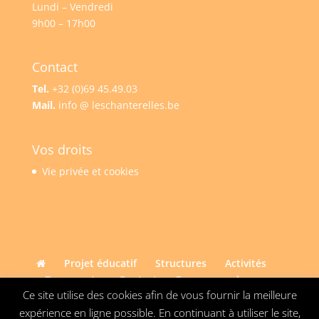
Lundi – Vendredi
9h00 – 17h00
Contact
Tel.
+32 (0)69 45.49.03
Mail.
info @ leschanterelles.be
Vos droits
Vie privée et cookies
Projet éducatif
Structures
Activités
Documents
Contact
Espace membres
Ce site utilise des cookies afin de vous fournir la meilleure
expérience en ligne possible. En continuant à utiliser le site,