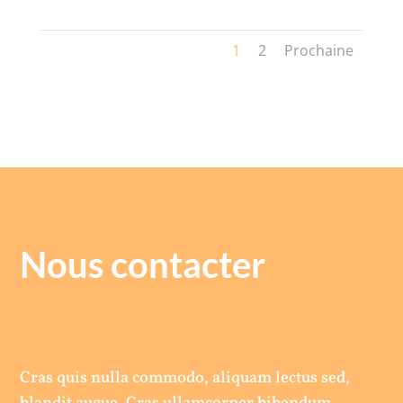
1
2
Prochaine
Nous contacter
Cras quis nulla commodo, aliquam lectus sed,